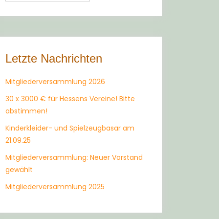
Letzte Nachrichten
Mitgliederversammlung 2026
30 x 3000 € für Hessens Vereine! Bitte
abstimmen!
Kinderkleider- und Spielzeugbasar am
21.09.25
Mitgliederversammlung: Neuer Vorstand
gewählt
Mitgliederversammlung 2025